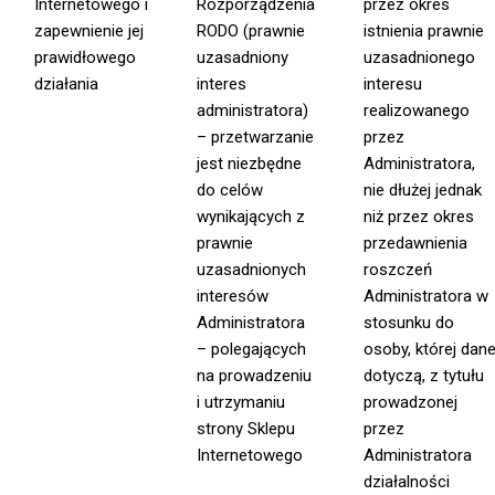
Internetowego i
Rozporządzenia
przez okres
zapewnienie jej
RODO (prawnie
istnienia prawnie
prawidłowego
uzasadniony
uzasadnionego
działania
interes
interesu
administratora)
realizowanego
– przetwarzanie
przez
jest niezbędne
Administratora,
do celów
nie dłużej jednak
wynikających z
niż przez okres
prawnie
przedawnienia
uzasadnionych
roszczeń
interesów
Administratora w
Administratora
stosunku do
– polegających
osoby, której dan
na prowadzeniu
dotyczą, z tytułu
i utrzymaniu
prowadzonej
strony Sklepu
przez
Internetowego
Administratora
działalności