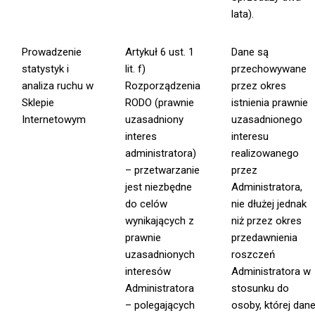
lata).
Prowadzenie
Artykuł 6 ust. 1
Dane są
statystyk i
lit. f)
przechowywane
analiza ruchu w
Rozporządzenia
przez okres
Sklepie
RODO (prawnie
istnienia prawnie
Internetowym
uzasadniony
uzasadnionego
interes
interesu
administratora)
realizowanego
– przetwarzanie
przez
jest niezbędne
Administratora,
do celów
nie dłużej jednak
wynikających z
niż przez okres
prawnie
przedawnienia
uzasadnionych
roszczeń
interesów
Administratora w
Administratora
stosunku do
– polegających
osoby, której dan