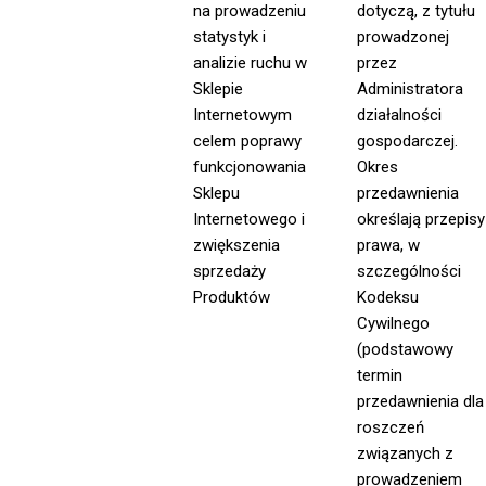
na prowadzeniu
dotyczą, z tytułu
statystyk i
prowadzonej
analizie ruchu w
przez
Sklepie
Administratora
Internetowym
działalności
celem poprawy
gospodarczej.
funkcjonowania
Okres
Sklepu
przedawnienia
Internetowego i
określają przepisy
zwiększenia
prawa, w
sprzedaży
szczególności
Produktów
Kodeksu
Cywilnego
(podstawowy
termin
przedawnienia dla
roszczeń
związanych z
prowadzeniem