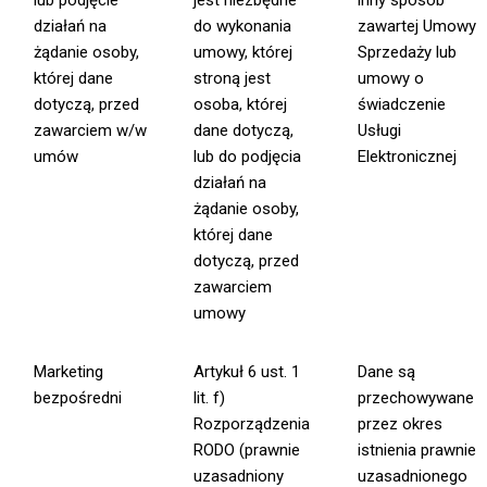
lub podjęcie
jest niezbędne
inny sposób
działań na
do wykonania
zawartej Umowy
żądanie osoby,
umowy, której
Sprzedaży lub
której dane
stroną jest
umowy o
dotyczą, przed
osoba, której
świadczenie
zawarciem w/w
dane dotyczą,
Usługi
umów
lub do podjęcia
Elektronicznej
działań na
żądanie osoby,
której dane
dotyczą, przed
zawarciem
umowy
Marketing
Artykuł 6 ust. 1
Dane są
bezpośredni
lit. f)
przechowywane
Rozporządzenia
przez okres
RODO (prawnie
istnienia prawnie
uzasadniony
uzasadnionego