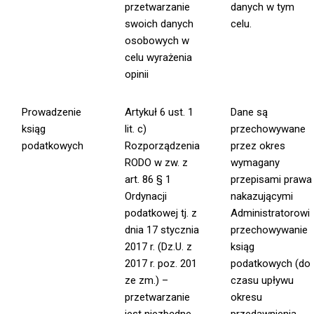
przetwarzanie
danych w tym
swoich danych
celu.
osobowych w
celu wyrażenia
opinii
Prowadzenie
Artykuł 6 ust. 1
Dane są
ksiąg
lit. c)
przechowywane
podatkowych
Rozporządzenia
przez okres
RODO w zw. z
wymagany
art. 86 § 1
przepisami prawa
Ordynacji
nakazującymi
podatkowej tj. z
Administratorowi
dnia 17 stycznia
przechowywanie
2017 r. (Dz.U. z
ksiąg
2017 r. poz. 201
podatkowych (do
ze zm.) –
czasu upływu
przetwarzanie
okresu