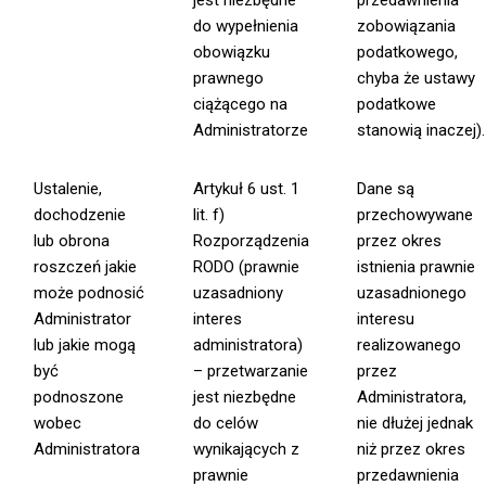
jest niezbędne
przedawnienia
do wypełnienia
zobowiązania
obowiązku
podatkowego,
prawnego
chyba że ustawy
ciążącego na
podatkowe
Administratorze
stanowią inaczej).
Ustalenie,
Artykuł 6 ust. 1
Dane są
dochodzenie
lit. f)
przechowywane
lub obrona
Rozporządzenia
przez okres
roszczeń jakie
RODO (prawnie
istnienia prawnie
może podnosić
uzasadniony
uzasadnionego
Administrator
interes
interesu
lub jakie mogą
administratora)
realizowanego
być
– przetwarzanie
przez
podnoszone
jest niezbędne
Administratora,
wobec
do celów
nie dłużej jednak
Administratora
wynikających z
niż przez okres
prawnie
przedawnienia