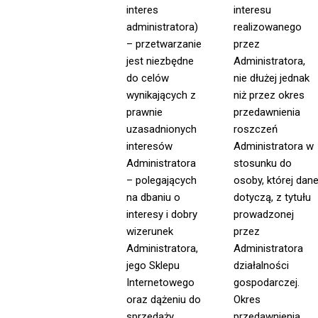
interes
interesu
administratora)
realizowanego
– przetwarzanie
przez
jest niezbędne
Administratora,
do celów
nie dłużej jednak
wynikających z
niż przez okres
prawnie
przedawnienia
uzasadnionych
roszczeń
interesów
Administratora w
Administratora
stosunku do
– polegających
osoby, której dan
na dbaniu o
dotyczą, z tytułu
interesy i dobry
prowadzonej
wizerunek
przez
Administratora,
Administratora
jego Sklepu
działalności
Internetowego
gospodarczej.
oraz dążeniu do
Okres
sprzedaży
przedawnienia