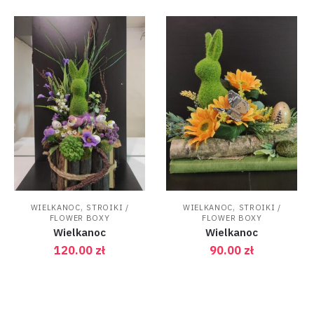
,
,
WIELKANOC
STROIKI /
WIELKANOC
STROIKI /
FLOWER BOXY
FLOWER BOXY
Wielkanoc
Wielkanoc
120.00
zł
90.00
zł