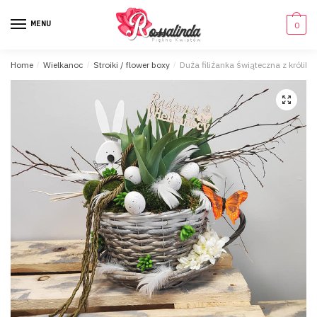
MENU
0
Home
/
Wielkanoc
/
Stroiki / flower boxy
/
Duża filiżanka świąteczna z króliki