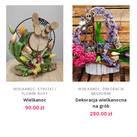
,
,
WIELKANOC
STROIKI /
WIELKANOC
DEKORACJE
FLOWER BOXY
NAGROBNE
Wielkanoc
Dekoracja wielkanocna
na grób
90.00
zł
280.00
zł