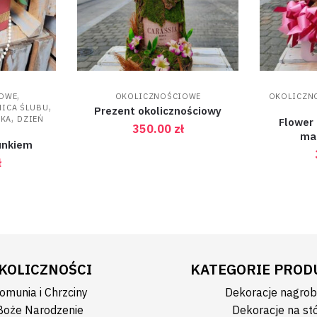
,
IOWE
OKOLICZNOŚCIOWE
OKOLICZN
,
ICA ŚLUBU
Prezent okolicznościowy
,
DKA
DZIEŃ
Flower 
350.00
zł
ma
unkiem
ł
KOLICZNOŚCI
KATEGORIE PRO
omunia i Chrzciny
Dekoracje nagro
Boże Narodzenie
Dekoracje na st