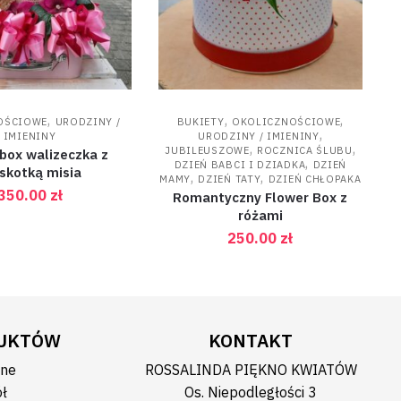
,
,
,
OŚCIOWE
URODZINY /
BUKIETY
OKOLICZNOŚCIOWE
,
IMIENINY
URODZINY / IMIENINY
,
,
JUBILEUSZOWE
ROCZNICA ŚLUBU
box walizeczka z
,
DZIEŃ BABCI I DZIADKA
DZIEŃ
skotką misia
,
,
MAMY
DZIEŃ TATY
DZIEŃ CHŁOPAKA
350.00
zł
Romantyczny Flower Box z
różami
250.00
zł
DUKTÓW
KONTAKT
bne
ROSSALINDA PIĘKNO KWIATÓW
ół
Os. Niepodległości 3