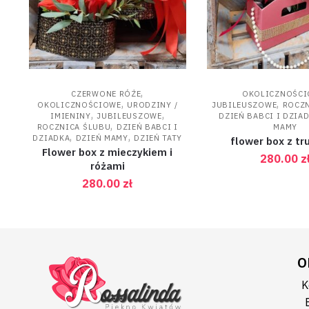
,
CZERWONE RÓŻE
OKOLICZNOŚC
,
,
OKOLICZNOŚCIOWE
URODZINY /
JUBILEUSZOWE
ROCZN
,
,
IMIENINY
JUBILEUSZOWE
DZIEŃ BABCI I DZIA
,
ROCZNICA ŚLUBU
DZIEŃ BABCI I
MAMY
,
,
DZIADKA
DZIEŃ MAMY
DZIEŃ TATY
flower box z tr
Flower box z mieczykiem i
280.00
z
różami
280.00
zł
O
K