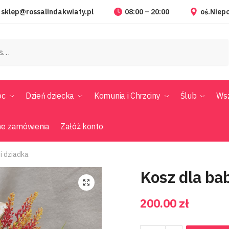
sklep@rossalindakwiaty.pl
08:00 – 20:00
oś.Niepo
oc
Dzień dziecka
Komunia i Chrzciny
Ślub
Wsz
we zamówienia
Załóż konto
 i dziadka
Kosz dla bab
200.00
zł