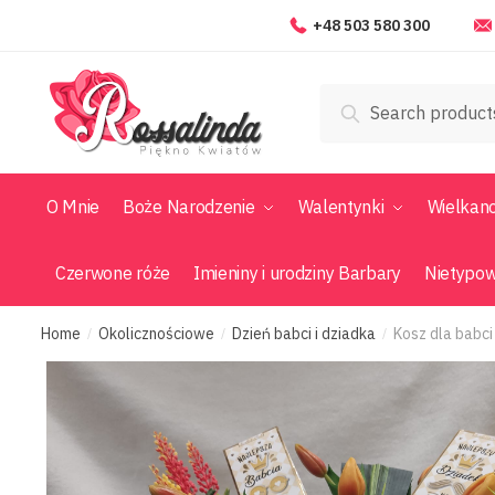
+48 503 580 300
Search
O Mnie
Boże Narodzenie
Walentynki
Wielkan
Czerwone róże
Imieniny i urodziny Barbary
Nietypo
Home
Okolicznościowe
Dzień babci i dziadka
Kosz dla babci
/
/
/