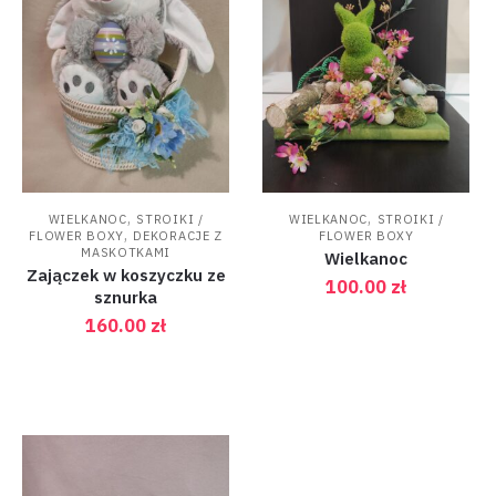
,
,
WIELKANOC
STROIKI /
WIELKANOC
STROIKI /
,
FLOWER BOXY
DEKORACJE Z
FLOWER BOXY
MASKOTKAMI
Wielkanoc
Zajączek w koszyczku ze
100.00
zł
sznurka
160.00
zł