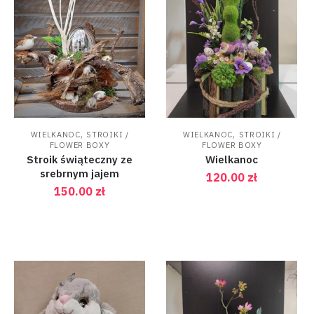
,
,
WIELKANOC
STROIKI /
WIELKANOC
STROIKI /
FLOWER BOXY
FLOWER BOXY
Stroik świąteczny ze
Wielkanoc
srebrnym jajem
120.00
zł
150.00
zł