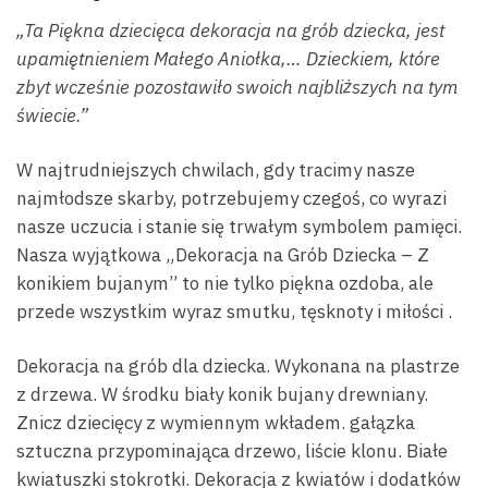
„Ta Piękna dziecięca dekoracja na grób dziecka, jest
upamiętnieniem Małego Aniołka,
… Dzieckiem, które
zbyt wcześnie pozostawiło swoich najbliższych na tym
świecie.”
W najtrudniejszych chwilach, gdy tracimy nasze
najmłodsze skarby, potrzebujemy czegoś, co wyrazi
nasze uczucia i stanie się trwałym symbolem pamięci.
Nasza wyjątkowa „Dekoracja na Grób Dziecka – Z
konikiem bujanym” to nie tylko piękna ozdoba, ale
przede wszystkim wyraz smutku, tęsknoty i miłości .
Dekoracja na grób dla dziecka. Wykonana na plastrze
z drzewa. W środku biały konik bujany drewniany.
Znicz dziecięcy z wymiennym wkładem. gałązka
sztuczna przypominająca drzewo, liście klonu. Białe
kwiatuszki stokrotki. Dekoracja z kwiatów i dodatków