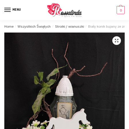
MENU
0
Home
/
Wszystkich Świętych
/
Stroiki / wianuszki
/
Biały konik bujany ze znic