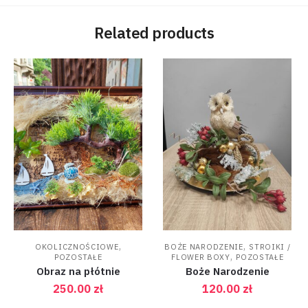
Related products
,
,
OKOLICZNOŚCIOWE
BOŻE NARODZENIE
STROIKI /
,
POZOSTAŁE
FLOWER BOXY
POZOSTAŁE
Obraz na płótnie
Boże Narodzenie
250.00
zł
120.00
zł