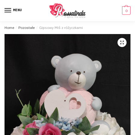
MENU
0
Home
/
Pozostałe
/
Gipsowy Miś z różyczkami