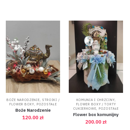
,
,
BOŻE NARODZENIE
STROIKI /
KOMUNIA I CHRZCINY
,
FLOWER BOXY
POZOSTAŁE
FLOWER BOXY / TORTY
,
CUKIERKOWE
POZOSTAŁE
Boże Narodzenie
Flower box komunijny
120.00
zł
200.00
zł